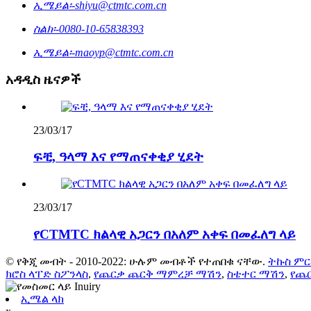
ኢሜይል፡-
shiyu@ctmtc.com.cn
ስልክ፡-
0080-10-65838393
ኢሜይል፡-
maoyp@ctmtc.com.cn
አዳዲስ ዜናዎች
23/03/17
ፍቺ, ዓላማ እና የማጠናቀቂያ ሂደት
23/03/17
የCTMTC ክልላዊ አጋርን በአለም አቀፍ በመፈለግ ላይ
© የቅጂ መብት - 2010-2022: ሁሉም መብቶች የተጠበቁ ናቸው.
ትኩስ ም
ክሮስ ላፐድ ስፖንላስ
,
የጨርቃ ጨርቅ ማምረቻ ማሽን
,
ስቴተር ማሽን
,
የጨር
ኢሜል ላክ