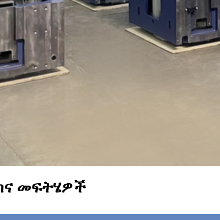
ስና መፍትሄዎች