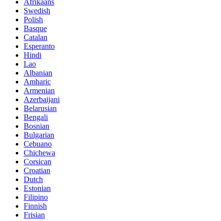
Afrikaans
Swedish
Polish
Basque
Catalan
Esperanto
Hindi
Lao
Albanian
Amharic
Armenian
Azerbaijani
Belarusian
Bengali
Bosnian
Bulgarian
Cebuano
Chichewa
Corsican
Croatian
Dutch
Estonian
Filipino
Finnish
Frisian