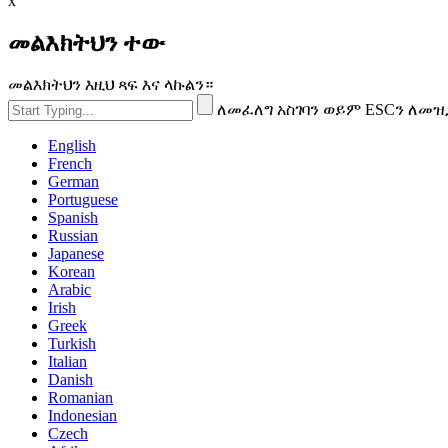
x
መልእክትህን ተው
መልእክትህን እዚህ ጻፍ እና ላኩልን።
ለመፈለግ አስገባን ወይም ESCን ለመዝ
English
French
German
Portuguese
Spanish
Russian
Japanese
Korean
Arabic
Irish
Greek
Turkish
Italian
Danish
Romanian
Indonesian
Czech