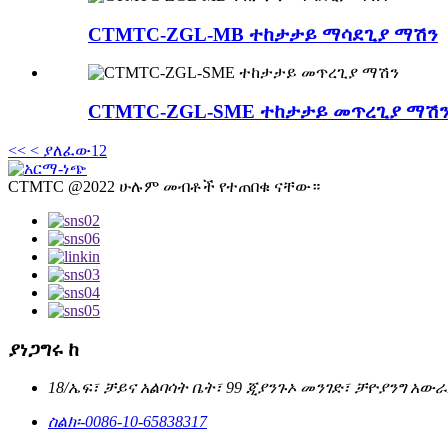
CTMTC-ZGL-MB ተከታታይ ማሳደጊያ ማሽን
CTMTC-ZGL-SME ተከታታይ መጥረጊያ ማሽ
<<
< ያለፈው
1
2
CTMTC @2022 ሁሉም መብቶች የተጠበቁ ናቸው።
ያነጋግሩ ከ
18/ኤፍ፣ ቻይና አልባሳት ቤት፣ 99 ጂያንጉኦ መንገድ፣ ቻዮያንግ አውራ
ስልክ፡-
0086-10-65838317