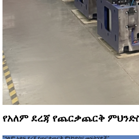
የአለም ደረጃ የጨርቃጨርቅ ምህንድ
"ዓለም አቀፍ ደረጃ የጨርቃጨርቅ ምህንድስና መፍትሄዎች"