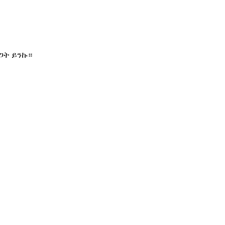
ጋት ይንኩ።