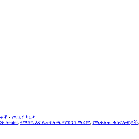
ርቶች
-
የጣቢያ ካርታ
ቅ Senter
,
የማሾፍ እና የመጥለጫ ማሽንን ማረም
,
የሚቀልጡ ቴክኖሎጂዎች
,