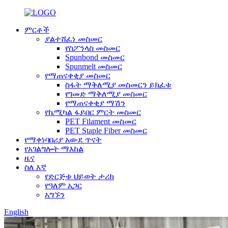
ምርቶች
ያልተሸፈነ መስመር
የስፖንላስ መስመር
Spunbond መስመር
Spunmelt መስመር
የማጠናቀቂያ መስመር
ስፋት ማቅለሚያ መስመርን ይክፈቱ
የገመድ ማቅለሚያ መስመር
የማጠናቀቂያ ማሽን
የኬሚካል ፋይበር ምርት መስመር
PET Filament መስመር
PET Staple Fiber መስመር
የማቀነባበሪያ አውደ ጥናት
የአገልግሎት ማእከል
ዜና
ስለ እኛ
የድርጅቱ ህይወት ታሪክ
የዓለም አጋር
አግኙን
English