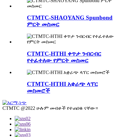
CTMTC-SHAOYANG Spunbond
ምርት መስመር
CTMTC-HTHI ቀጥታ ንብርብር
የተፈተለው የምርት መስመር
CTMTC-HTHI አቋራጭ ላፕር
መስመሮች
CTMTC @2022 ሁሉም መብቶች የተጠበቁ ናቸው።