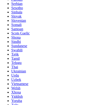
Serbian
Sesotho
Sinhala
Slovak
Slovenian
Somali
Samoan
Scots Gaelic
Shona
Sindhi
Sundanese
Swahili
Tajik
Tamil
Telugu
Thai
Ukrainian
Urdu
Uzbek
Vietnamese
Welsh
Xhosa
Yiddish
Yoruba
Zulu