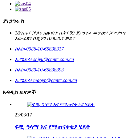
ያነጋግሩ ከ
18/ኤፍ፣ ቻይና አልባሳት ቤት፣ 99 ጂያንጉኦ መንገድ፣ ቻዮያንግ
አውራጃ፣ ቤጂንግ 100020፣ ቻይና
ስልክ፡-
0086-10-65838317
ኢሜይል፡-
shiyu@ctmtc.com.cn
ስልክ፡-
0080-10-65838393
ኢሜይል፡-
maoyp@ctmtc.com.cn
አዳዲስ ዜናዎች
23/03/17
ፍቺ, ዓላማ እና የማጠናቀቂያ ሂደት