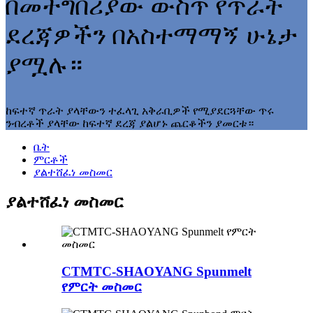
በመተግበሪያው ውስጥ የጥራት
ደረጃዎችን በአስተማማኝ ሁኔታ
ያሟሉ።
ከፍተኛ ጥራት ያላቸውን ተፈላጊ አቅራቢዎች የሚያደርጓቸው ጥሩ
ንብረቶች ያላቸው ከፍተኛ ደረጃ ያልሆኑ ጨርቆችን ያመርቱ።
ቤት
ምርቶች
ያልተሸፈነ መስመር
ያልተሸፈነ መስመር
CTMTC-SHAOYANG Spunmelt
የምርት መስመር