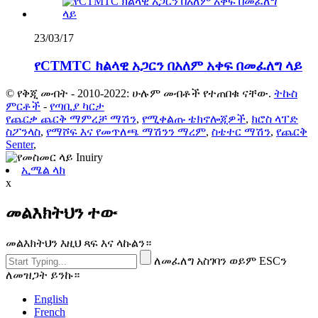
23/03/17
የCTMTC ክልላዊ አጋርን በአለም አቀፍ በመፈለግ ላይ
© የቅጂ መብት - 2010-2022: ሁሉም መብቶች የተጠበቁ ናቸው.
ትኩስ
ምርቶች
-
የጣቢያ ካርታ
የጨርቃ ጨርቅ ማምረቻ ማሽን
,
የሚቀልጡ ቴክኖሎጂዎች
,
ክሮስ ላፐድ
ስፖንላስ
,
የማሾፍ እና የመጥለጫ ማሽንን ማረም
,
ስቴተር ማሽን
,
የጨርቅ
Senter
,
ኢሜል ላክ
x
መልእክትህን ተው
መልእክትህን እዚህ ጻፍ እና ላኩልን።
ለመፈለግ አስገባን ወይም ESCን
ለመዝጋት ይንኩ።
English
French