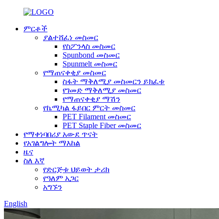
ምርቶች
ያልተሸፈነ መስመር
የስፖንላስ መስመር
Spunbond መስመር
Spunmelt መስመር
የማጠናቀቂያ መስመር
ስፋት ማቅለሚያ መስመርን ይክፈቱ
የገመድ ማቅለሚያ መስመር
የማጠናቀቂያ ማሽን
የኬሚካል ፋይበር ምርት መስመር
PET Filament መስመር
PET Staple Fiber መስመር
የማቀነባበሪያ አውደ ጥናት
የአገልግሎት ማእከል
ዜና
ስለ እኛ
የድርጅቱ ህይወት ታሪክ
የዓለም አጋር
አግኙን
English