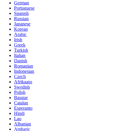
German
Portuguese
Spanish
Russian
Japanese
Korean
Arabic
Irish
Greek
Turkish
Italian
Danish
Romanian
Indonesian
Czech
Afrikaans
Swedish
Polish
Basque
Catalan
Esperanto
Hindi
Lao
Albanian
Amharic