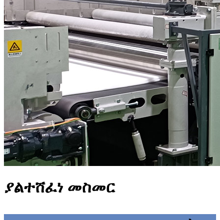
ያልተሸፈነ መስመር