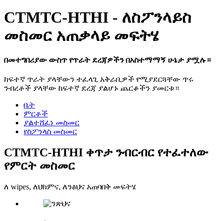
CTMTC-HTHI - ለስፖንላይስ
መስመር አጠቃላይ መፍትሄ
በመተግበሪያው ውስጥ የጥራት ደረጃዎችን በአስተማማኝ ሁኔታ ያሟሉ።
ከፍተኛ ጥራት ያላቸውን ተፈላጊ አቅራቢዎች የሚያደርጓቸው ጥሩ
ንብረቶች ያላቸው ከፍተኛ ደረጃ ያልሆኑ ጨርቆችን ያመርቱ።
ቤት
ምርቶች
ያልተሸፈነ መስመር
የስፖንላስ መስመር
CTMTC-HTHI ቀጥታ ንብርብር የተፈተለው
የምርት መስመር
ለ wipes, ለህክምና, ለንፅህና አጠባበቅ መፍትሄ