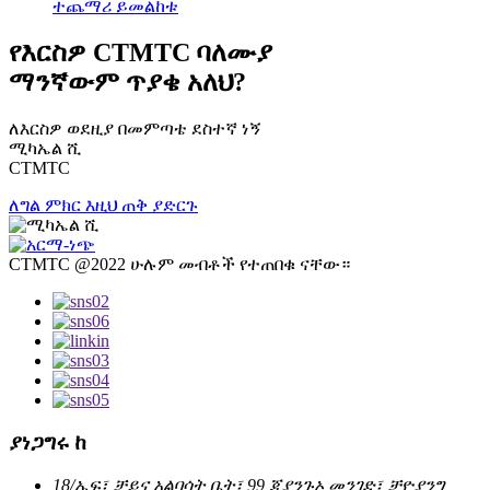
ተጨማሪ ይመልከቱ
የእርስዎ CTMTC ባለሙያ
ማንኛውም ጥያቄ አለህ?
ለእርስዎ ወደዚያ በመምጣቴ ደስተኛ ነኝ
ሚካኤል ሺ
CTMTC
ለግል ምክር እዚህ ጠቅ ያድርጉ
CTMTC @2022 ሁሉም መብቶች የተጠበቁ ናቸው።
ያነጋግሩ ከ
18/ኤፍ፣ ቻይና አልባሳት ቤት፣ 99 ጂያንጉኦ መንገድ፣ ቻዮያንግ