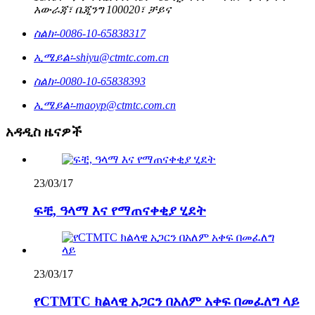
አውራጃ፣ ቤጂንግ 100020፣ ቻይና
ስልክ፡-
0086-10-65838317
ኢሜይል፡-
shiyu@ctmtc.com.cn
ስልክ፡-
0080-10-65838393
ኢሜይል፡-
maoyp@ctmtc.com.cn
አዳዲስ ዜናዎች
23/03/17
ፍቺ, ዓላማ እና የማጠናቀቂያ ሂደት
23/03/17
የCTMTC ክልላዊ አጋርን በአለም አቀፍ በመፈለግ ላይ