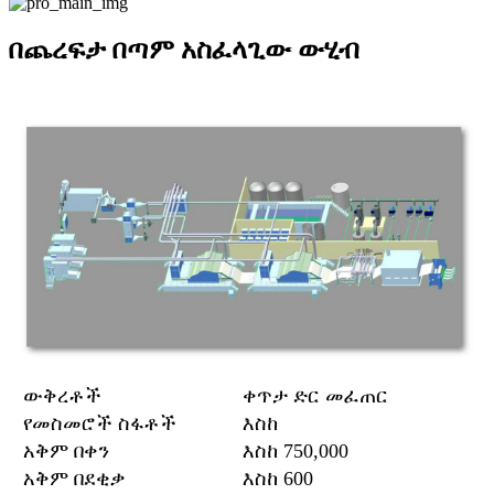
በጨረፍታ በጣም አስፈላጊው ውሂብ
ውቅረቶች
ቀጥታ ድር መፈጠር
የመስመሮች ስፋቶች
እስከ
አቅም በቀን
እስከ 750,000
አቅም በደቂቃ
እስከ 600