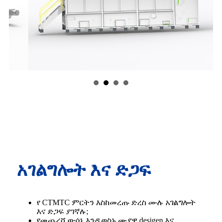
አገልግሎት እና ድጋፍ
የ CTMTC ምርትን እስከመረጡ ድረስ ሙሉ አገልግሎት
እና ድጋፍ ያገኛሉ;
የመጨረሻ ውሳኔ እንዲወስኑ ሙያዊ desigen እና