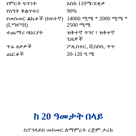
የምርት ፍጥነት
እስከ 110ሜ/ደቂቃ
የሰዓት ቅልጥፍና
90%
የመስመር ልኬቶች (ከፍተኛ)
14000 ሚሜ * 2000 ሚሜ *
(L*W*H)
2500 ሚሜ
ተጨማሪ ባህሪያት
ዝቅተኛ ጥገና ፣ ዝቅተኛ
ጊዜዎች
ጥሬ ዕቃዎች
ፖሊስተር, ቪስኮስ, ጥጥ
ጨርቆች
20-120 ግ.ሜ
ከ 20 ዓመታት በላይ
ስፓንላይስ መስመር ለማምረት ረጅም ታሪክ