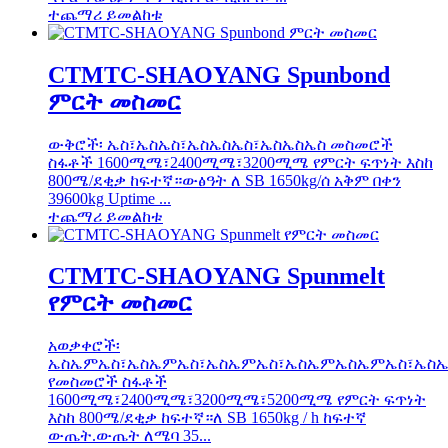
ተጨማሪ ይመልከቱ
CTMTC-SHAOYANG Spunbond
ምርት መስመር
ውቅሮች፡ ኤስ፣ኤስኤስ፣ኤስኤስኤስ፣ኤስኤስኤስ መስመሮች
ስፋቶች 1600ሚሜ፣2400ሚሜ፣3200ሚሜ የምርት ፍጥነት እስከ
800ሜ/ደቂቃ ከፍተኛ።ውፅዓት ለ SB 1650kg/ሰ አቅም በቀን
39600kg Uptime ...
ተጨማሪ ይመልከቱ
CTMTC-SHAOYANG Spunmelt
የምርት መስመር
አወቃቀሮች፡
ኤስኤምኤስ፣ኤስኤምኤስ፣ኤስኤምኤስ፣ኤስኤምኤስኤምኤስ፣ኤስ
የመስመሮች ስፋቶች
1600ሚሜ፣2400ሚሜ፣3200ሚሜ፣5200ሚሜ የምርት ፍጥነት
እስከ 800ሜ/ደቂቃ ከፍተኛ።ለ SB 1650kg / h ከፍተኛ
ውጤት.ውጤት ለሜባ 35...