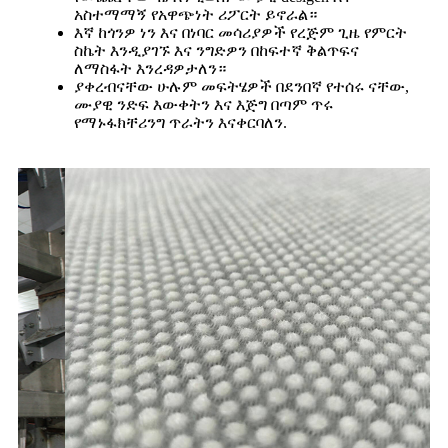
አስተማማኝ የአዋጭነት ሪፖርት ይኖራል።
እኛ ከጎንዎ ነን እና በነባር መሳሪያዎች የረጅም ጊዜ የምርት
ስኬት እንዲያገኙ እና ንግድዎን በከፍተኛ ቅልጥፍና
ለማስፋት እንረዳዎታለን።
ያቀረብናቸው ሁሉም መፍትሄዎች በደንበኛ የተሰሩ ናቸው,
ሙያዊ ንድፍ እውቀትን እና እጅግ በጣም ጥሩ
የማኑፋክቸሪንግ ጥራትን እናቀርባለን.