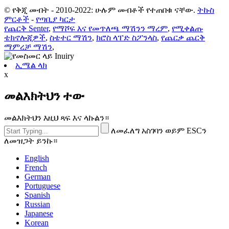
© የቅጂ መብት - 2010-2022: ሁሉም መብቶች የተጠበቁ ናቸው.
ትኩስ
ምርቶች
-
የጣቢያ ካርታ
የጨርቅ Senter
,
የማሾፍ እና የመጥለጫ ማሽንን ማረም
,
የሚቀልጡ
ቴክኖሎጂዎች
,
ስቴተር ማሽን
,
ክሮስ ላፐድ ስፖንላስ
,
የጨርቃ ጨርቅ
ማምረቻ ማሽን
,
ኢሜል ላክ
x
መልእክትህን ተው
መልእክትህን እዚህ ጻፍ እና ላኩልን።
ለመፈለግ አስገባን ወይም ESCን
ለመዝጋት ይንኩ።
English
French
German
Portuguese
Spanish
Russian
Japanese
Korean