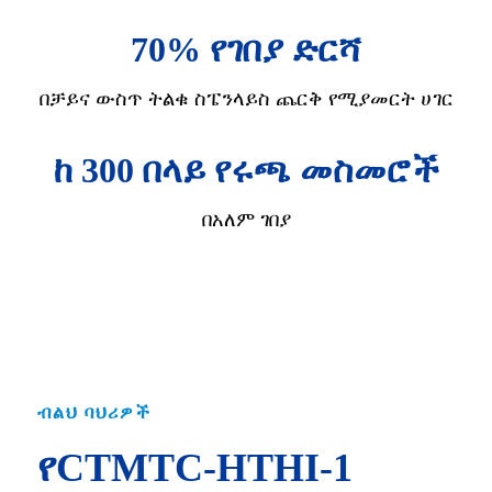
70% የገበያ ድርሻ
በቻይና ውስጥ ትልቁ ስፔንላይስ ጨርቅ የሚያመርት ሀገር
ከ 300 በላይ የሩጫ መስመሮች
በአለም ገበያ
ብልህ ባህሪዎች
የCTMTC-HTHI-1