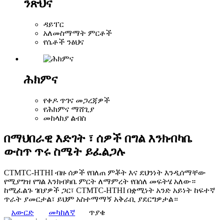
ንጽህና
ዳይፐር
አለመስማማት ምርቶች
የሴቶች ንፅህና
ሕክምና
የቀዶ ጥገና መጋረጃዎች
የሕክምና ማሸጊያ
መከላከያ ልብስ
በማህበራዊ እድገት ፣ ሰዎች በግል እንክብካቤ
ውስጥ ጥሩ ስሜት ይፈልጋሉ
CTMTC-HTHI ብዙ ሰዎች የበለጠ ምቾት እና ደህንነት እንዲሰማቸው
የሚያግዝ የግል እንክብካቤ ምርት ለማምረት የበሰለ መፍትሄ አለው።
ከሚፈልጉ ገበያዎች ጋር፣ CTMTC-HTHI በቋሚነት አንድ አይነት ከፍተኛ
ጥራት ያመርታል፣ ይህም አስተማማኝ አቅራቢ ያደርግዎታል።
አውርድ
መካከለኛ
ጥያቄ