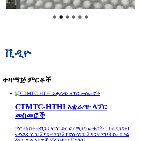
ቪዲዮ
ተዛማጅ ምርቶች
CTMTC-HTHI አቋራጭ ላፕር
መስመሮች
ፕሮዳክሽን ተሻጋሪ ላፐር ድር ፎርሚንግ ውቅሮች 2 ካርዲንግ+1
ተሻጋሪ ላፐር 2 ካርዲንግ+2 ክሮስ ላፐር 2 ካርዲንግ+4 የመስቀል
ላፐር ጥሬ ዕቃዎች ፖሊስተር፣ ቪስኮስ፣ ...