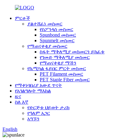
ምርቶች
ያልተሸፈነ መስመር
የስፖንላስ መስመር
Spunbond መስመር
Spunmelt መስመር
የማጠናቀቂያ መስመር
ስፋት ማቅለሚያ መስመርን ይክፈቱ
የገመድ ማቅለሚያ መስመር
የማጠናቀቂያ ማሽን
የኬሚካል ፋይበር ምርት መስመር
PET Filament መስመር
PET Staple Fiber መስመር
የማቀነባበሪያ አውደ ጥናት
የአገልግሎት ማእከል
ዜና
ስለ እኛ
የድርጅቱ ህይወት ታሪክ
የዓለም አጋር
አግኙን
English