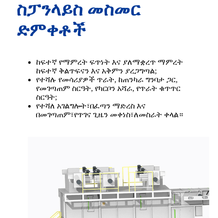
ስፓንላይስ መስመር
ድምቀቶች
ከፍተኛ የማምረት ፍጥነት እና ያለማቋረጥ ማምረት
ከፍተኛ ቅልጥፍናን እና አቅምን ያረጋግጣል;
የተሻሉ የመሳሪያዎች ጥራት, ከጠንካራ ግንባታ ጋር,
የመገጣጠም ስርዓት, የካርቦን አሻራ, የጥራት ቁጥጥር
ስርዓት;
የተሻለ አገልግሎት፣በፈጣን ማድረስ እና
በመገጣጠም፣የጥገና ጊዜን መቀነስ፣ለመስራት ቀላል።