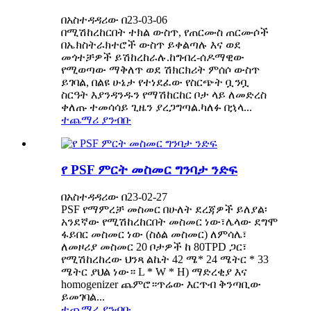
በአስተዳዳሪው በ23-03-06
በሚሽከረከርበት ተክል ውስጥ, የጠርሙስ ጠርሙሶች
በኤክስትራክተሮች ውስጥ ይቀልጣሉ እና ወደ
መጎተቻዎች ይሽከረከራሉ.ከግብረ-ሰዶማዊው
የሚወጣው ማቅለጥ ወደ ሽክርክሪት ምሰሶ ውስጥ
ይገባል, በልዩ ሁኔታ የተነደፈው የስርጭት ቧንቧ
ስርዓት እያንዳንዱን የማሽከርከር ቦታ ላይ ለመድረስ
ቀለጡ ተመሳሳይ ጊዜን ያረጋግጣል.ካለፉ በኋላ...
ተጨማሪ ያንብቡ
የ PSF ምርት መስመር ግንባታ ንድፍ
በአስተዳዳሪው በ23-02-27
PSF የማምረቻ መስመር በሁለት ደረጃዎች ይለያል፡
አንደኛው የሚሽከረከርበት መስመር ነው፣ሌላው ደግሞ
ፋይበር መስመር ነው (ስዕል መስመር) ለምሳሌ፣
ለመዞሪያ መስመር 20 ቦታዎች ከ 80TPD ጋር፣
የሚሽከረከረው ህንጻ ልኬት 42 ሜ* 24 ሜትር * 33
ሜትር ያህል ነው። L * W * H) ማድረቂያ እና
homogenizer ጨምሮ።ጥሬው እርጥብ ቅንጣቢው
ይመገባል...
ተጨማሪ ያንብቡ