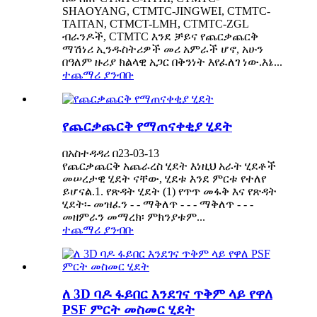
SHAOYANG, CTMTC-JINGWEI, CTMTC-
TAITAN, CTMCT-LMH, CTMTC-ZGL
ብራንዶች, CTMTC እንደ ቻይና የጨርቃጨርቅ
ማሽነሪ ኢንዱስትሪዎች መሪ አምራች ሆኖ, አሁን
በዓለም ዙሪያ ክልላዊ አጋር በቅንነት እየፈለገ ነው.እኔ...
ተጨማሪ ያንብቡ
የጨርቃጨርቅ የማጠናቀቂያ ሂደት
በአስተዳዳሪ በ23-03-13
የጨርቃጨርቅ አጨራረስ ሂደት እነዚህ አራት ሂደቶች
መሠረታዊ ሂደት ናቸው, ሂደቱ እንደ ምርቱ የተለየ
ይሆናል.1. የጽዳት ሂደት (1) የጥጥ መፋቅ እና የጽዳት
ሂደት፡- መዝፈን - - ማቅለጥ - - - ማቅለጥ - - -
መዘምራን መማረክ፡ ምክንያቱም...
ተጨማሪ ያንብቡ
ለ 3D ባዶ ፋይበር እንደገና ጥቅም ላይ የዋለ
PSF ምርት መስመር ሂደት