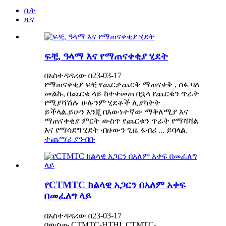
ቤት
ዜና
ፍቺ, ዓላማ እና የማጠናቀቂያ ሂደት
በአስተዳዳሪው በ23-03-17
የማጠናቀቂያ ፍቺ የጨርቃጨርቅ ማጠናቀቅ , ሰፋ ባለ
መልኩ, በጨርቁ ላይ ከተቀመጠ በኋላ የጨርቁን ጥራት
የሚያሻሽሉ ሁሉንም ሂደቶች ሊያካትት
ይችላል.ይሁን እንጂ በእውነተኛው ማቅለሚያ እና
ማጠናቀቂያ ምርት ውስጥ የጨርቁን ጥራት የማሻሻል
እና የማሳደግ ሂደት ብዙውን ጊዜ ፋብሪ ... ይባላል.
ተጨማሪ ያንብቡ
የCTMTC ክልላዊ አጋርን በአለም አቀፍ
በመፈለግ ላይ
በአስተዳዳሪው በ23-03-17
በውስጡ CTMTC-HTHI, CTMTC-