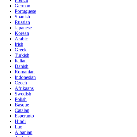
French
German
Portuguese
Spanish
Russian
Japanese
Korean
Arabic
Irish
Greek
Turkish
Italian
Danish
Romanian
Indonesian
Czech
Afrikaans
Swedish
Polish
Basque
Catalan
Esperanto
Hindi
Lao
Albanian