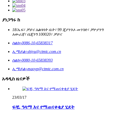
ያነጋግሩ ከ
18/ኤፍ፣ ቻይና አልባሳት ቤት፣ 99 ጂያንጉኦ መንገድ፣ ቻዮያንግ
አውራጃ፣ ቤጂንግ 100020፣ ቻይና
ስልክ፡-
0086-10-65838317
ኢሜይል፡-
shiyu@ctmtc.com.cn
ስልክ፡-
0080-10-65838393
ኢሜይል፡-
maoyp@ctmtc.com.cn
አዳዲስ ዜናዎች
23/03/17
ፍቺ, ዓላማ እና የማጠናቀቂያ ሂደት