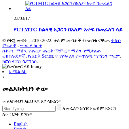
23/03/17
የCTMTC ክልላዊ አጋርን በአለም አቀፍ በመፈለግ ላይ
© የቅጂ መብት - 2010-2022: ሁሉም መብቶች የተጠበቁ ናቸው.
ትኩስ
ምርቶች
-
የጣቢያ ካርታ
ስቴተር ማሽን
,
የጨርቃ ጨርቅ ማምረቻ ማሽን
,
የሚቀልጡ
ቴክኖሎጂዎች
,
የጨርቅ Senter
,
የማሾፍ እና የመጥለጫ ማሽንን ማረም
,
ክሮስ ላፐድ ስፖንላስ
,
ኢሜል ላክ
x
መልእክትህን ተው
መልእክትህን እዚህ ጻፍ እና ላኩልን።
ለመፈለግ አስገባን ወይም ESCን
ለመዝጋት ይንኩ።
English