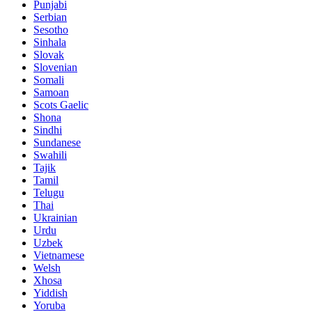
Punjabi
Serbian
Sesotho
Sinhala
Slovak
Slovenian
Somali
Samoan
Scots Gaelic
Shona
Sindhi
Sundanese
Swahili
Tajik
Tamil
Telugu
Thai
Ukrainian
Urdu
Uzbek
Vietnamese
Welsh
Xhosa
Yiddish
Yoruba