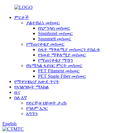
ምርቶች
ያልተሸፈነ መስመር
የስፖንላስ መስመር
Spunbond መስመር
Spunmelt መስመር
የማጠናቀቂያ መስመር
ስፋት ማቅለሚያ መስመርን ይክፈቱ
የገመድ ማቅለሚያ መስመር
የማጠናቀቂያ ማሽን
የኬሚካል ፋይበር ምርት መስመር
PET Filament መስመር
PET Staple Fiber መስመር
የማቀነባበሪያ አውደ ጥናት
የአገልግሎት ማእከል
ዜና
ስለ እኛ
የድርጅቱ ህይወት ታሪክ
የዓለም አጋር
አግኙን
English