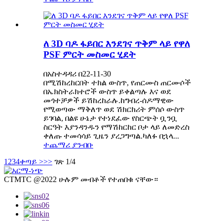
ለ 3D ባዶ ፋይበር እንደገና ጥቅም ላይ የዋለ
PSF ምርት መስመር ሂደት
በአስተዳዳሪ በ22-11-30
በሚሽከረከርበት ተክል ውስጥ, የጠርሙስ ጠርሙሶች
በኤክስትራክተሮች ውስጥ ይቀልጣሉ እና ወደ
መጎተቻዎች ይሽከረከራሉ.ከግብረ-ሰዶማዊው
የሚወጣው ማቅለጥ ወደ ሽክርክሪት ምሰሶ ውስጥ
ይገባል, በልዩ ሁኔታ የተነደፈው የስርጭት ቧንቧ
ስርዓት እያንዳንዱን የማሽከርከር ቦታ ላይ ለመድረስ
ቀለጡ ተመሳሳይ ጊዜን ያረጋግጣል.ካለፉ በኋላ...
ተጨማሪ ያንብቡ
1
2
3
4
ቀጣይ >
>>
ገጽ 1/4
CTMTC @2022 ሁሉም መብቶች የተጠበቁ ናቸው።