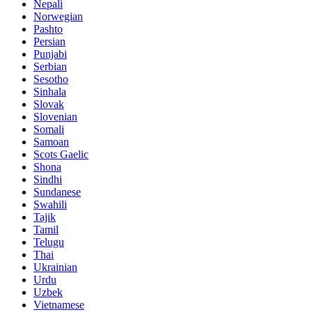
Nepali
Norwegian
Pashto
Persian
Punjabi
Serbian
Sesotho
Sinhala
Slovak
Slovenian
Somali
Samoan
Scots Gaelic
Shona
Sindhi
Sundanese
Swahili
Tajik
Tamil
Telugu
Thai
Ukrainian
Urdu
Uzbek
Vietnamese