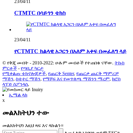
23/04/11
CTMTC በሳይጎን ቴክስ
23/04/11
የCTMTC ክልላዊ አጋርን በአለም አቀፍ በመፈለግ ላይ
© የቅጂ መብት - 2010-2022: ሁሉም መብቶች የተጠበቁ ናቸው.
ትኩስ
ምርቶች
-
የጣቢያ ካርታ
የሚቀልጡ ቴክኖሎጂዎች
,
የጨርቅ Senter
,
የጨርቃ ጨርቅ ማምረቻ
ማሽን
,
ስቴተር ማሽን
,
የማሾፍ እና የመጥለጫ ማሽንን ማረም
,
ክሮስ
ላፐድ ስፖንላስ
,
ኢሜል ላክ
x
መልእክትህን ተው
መልእክትህን እዚህ ጻፍ እና ላኩልን።
ለመፈለግ አስገባን ወይም ESCን