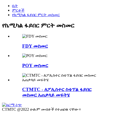
ቤት
ምርቶች
የኬሚካል ፋይበር ምርት መስመር
የኬሚካል ፋይበር ምርት መስመር
FDY መስመር
POY መስመር
CTMTC - ለፖሊስተር ስቴፕል ፋይበር
መስመር አጠቃላይ መፍትሄ
CTMTC @2022 ሁሉም መብቶች የተጠበቁ ናቸው።