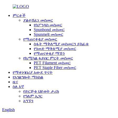
ምርቶች
ያልተሸፈነ መስመር
የስፖንላስ መስመር
Spunbond መስመር
Spunmelt መስመር
የማጠናቀቂያ መስመር
ስፋት ማቅለሚያ መስመርን ይክፈቱ
የገመድ ማቅለሚያ መስመር
የማጠናቀቂያ ማሽን
የኬሚካል ፋይበር ምርት መስመር
PET Filament መስመር
PET Staple Fiber መስመር
የማቀነባበሪያ አውደ ጥናት
የአገልግሎት ማእከል
ዜና
ስለ እኛ
የድርጅቱ ህይወት ታሪክ
የዓለም አጋር
አግኙን
English