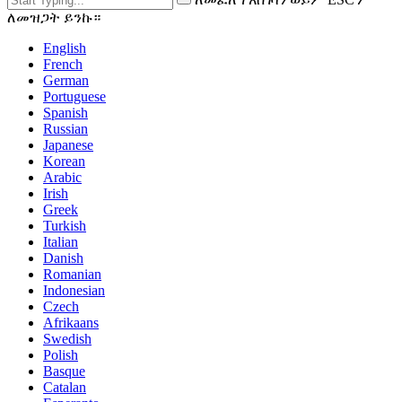
ለመዝጋት ይንኩ።
English
French
German
Portuguese
Spanish
Russian
Japanese
Korean
Arabic
Irish
Greek
Turkish
Italian
Danish
Romanian
Indonesian
Czech
Afrikaans
Swedish
Polish
Basque
Catalan