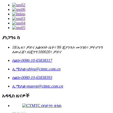
ያነጋግሩ ከ
18/ኤፍ፣ ቻይና አልባሳት ቤት፣ 99 ጂያንጉኦ መንገድ፣ ቻዮያንግ
አውራጃ፣ ቤጂንግ 100020፣ ቻይና
ስልክ፡-
0086-10-65838317
ኢሜይል፡-
shiyu@ctmtc.com.cn
ስልክ፡-
0080-10-65838393
ኢሜይል፡-
maoyp@ctmtc.com.cn
አዳዲስ ዜናዎች