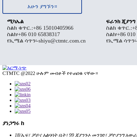
አሁን ያግኙን።
ሚካኤል
ፍራንክ ጂያንግ
ስልክ ቁጥር.:
+86 15010405966
ስልክ ቁጥር.:
+
ስልክ፡
+86 010 65838317
ስልክ፡
+86 010
የኢሜል ሳጥን፡-
shiyu@ctmtc.com.cn
የኢሜል ሳጥን፡
CTMTC @2022 ሁሉም መብቶች የተጠበቁ ናቸው።
ያነጋግሩ ከ
18/ኤፍ፣ ቻይና አልባሳት ቤት፣ 99 ጂያንጉኦ መንገድ፣ ቻዮያንግ አውራ