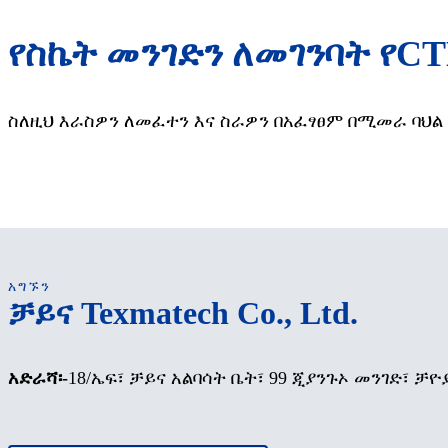
የስኬት መንገድን ለመገንባት የCT
ስለዚህ እራስዎን ለመፈተን እና ስራዎን በአፈፃፀም በሚመራ ባህል 
አግኙን
ቻይና Texmatech Co., Ltd.
አድራሻ፡-
18/ኤፍ፣ ቻይና አልባሳት ቤት፣ 99 ጂያንጉኦ መንገድ፣ ቻዮ