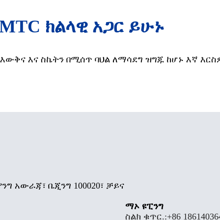
MTC ክልላዊ አጋር ይሁኑ
እውቅና እና ስኬትን በሚሰጥ ባህል ለማሳደግ ዝግጁ ከሆኑ እኛ እር
ያንግ አውራጃ፣ ቤጂንግ 100020፣ ቻይና
ማኦ ዩፒንግ
ስልክ ቁጥር.:
+86 18614036