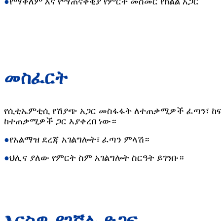
●
የማቅለም እና የማጠናቀቂያ የምርት መስመር የክልል አጋር
መስፈርት
የሲቲኤምቲሲ የሽያጭ አጋር መስፋፋት ለተጠቃሚዎች ፈጣን፣ ከፍተ
ከተጠቃሚዎች ጋር እያቀረበ ነው።
●
የአልማዝ ደረጃ አገልግሎት፣ ፈጣን ምላሽ።
●
ህሊና ያለው የምርት ስም አገልግሎት ስርዓት ይገንቡ።