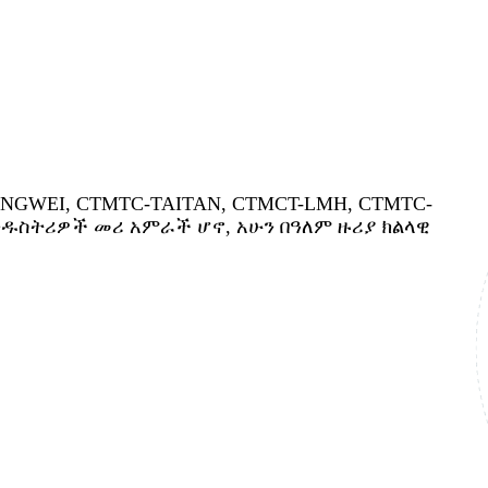
NGWEI, CTMTC-TAITAN, CTMCT-LMH, CTMTC-
ዱስትሪዎች መሪ አምራች ሆኖ, አሁን በዓለም ዙሪያ ክልላዊ