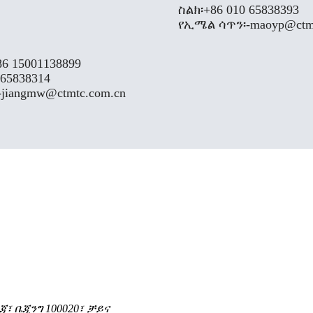
ስልክ፡
+86 010 65838393
የኢሜል ሳጥን፡-
maoyp@ctm
86 15001138899
 65838314
-
jiangmw@ctmtc.com.cn
ጃ፣ ቤጂንግ 100020፣ ቻይና