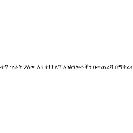
ኛ ጥራት ያለው እና ትክክለኛ አገልግሎቶችን በመጨረሻ በማቅረብ C