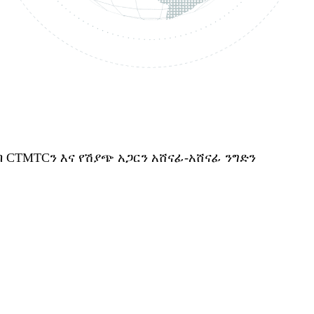
TMTCን እና የሽያጭ አጋርን አሸናፊ-አሸናፊ ንግድን