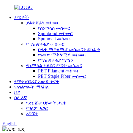
ምርቶች
ያልተሸፈነ መስመር
የስፖንላስ መስመር
Spunbond መስመር
Spunmelt መስመር
የማጠናቀቂያ መስመር
ስፋት ማቅለሚያ መስመርን ይክፈቱ
የገመድ ማቅለሚያ መስመር
የማጠናቀቂያ ማሽን
የኬሚካል ፋይበር ምርት መስመር
PET Filament መስመር
PET Staple Fiber መስመር
የማቀነባበሪያ አውደ ጥናት
የአገልግሎት ማእከል
ዜና
ስለ እኛ
የድርጅቱ ህይወት ታሪክ
የዓለም አጋር
አግኙን
English