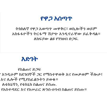
የዋጋ አሰጣጥ
ትክክለኛ የዋጋ አወጣጥ መዋቅር፣ ወኪሎችን ወይም
አከፋፋዮችን ትርፋማ ሽያጭ እንዲኖራቸው ይፈቅዳል።
ለክፍያው ልዩ የገንዘብ ድጋፍ.
እድገት
የስልጠና ድጋፍ
ና እንዲሁም ከደንበኞች ጋር የማስተዋወቅ እና የመቃወም ችሎታ፣
እና ሌሎች የሚያስፈልጉትን ይወቁ።
ለቴክኒሻን, የቴክኒክ ስልጠና ይስጡ.
 የአስተዳደር እና የአሠራር ጽንሰ-ሀሳብ ስልጠና ይስጡ።