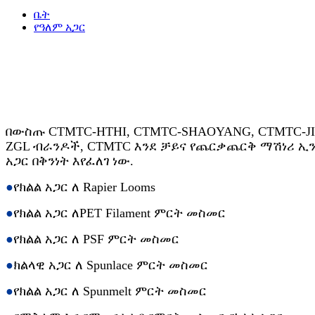
ቤት
የዓለም አጋር
በውስጡ CTMTC-HTHI, CTMTC-SHAOYANG, CTMTC-JI
ZGL ብራንዶች, CTMTC እንደ ቻይና የጨርቃጨርቅ ማሽነሪ ኢን
አጋር በቅንነት እየፈለገ ነው.
●
የክልል አጋር ለ Rapier Looms
●
የክልል አጋር ለPET Filament ምርት መስመር
●
የክልል አጋር ለ PSF ምርት መስመር
●
ክልላዊ አጋር ለ Spunlace ምርት መስመር
●
የክልል አጋር ለ Spunmelt ምርት መስመር