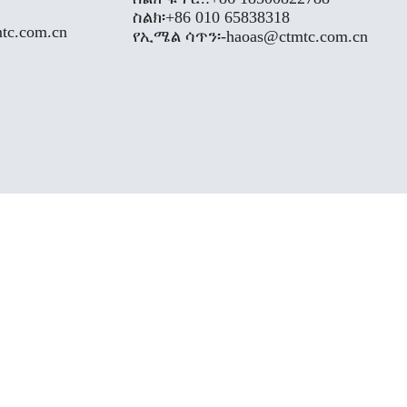
ስልክ፡
+86 010 65838318
tc.com.cn
የኢሜል ሳጥን፡-
haoas@ctmtc.com.cn