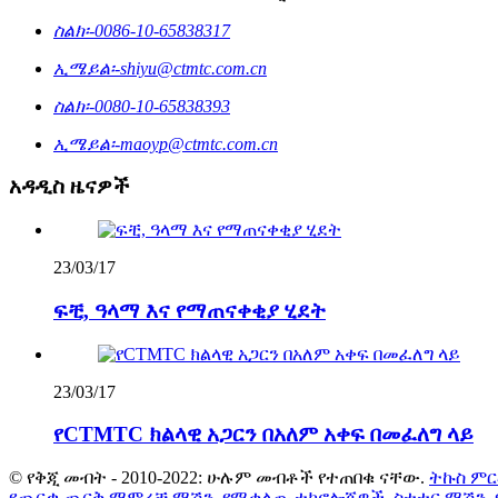
ስልክ፡-
0086-10-65838317
ኢሜይል፡-
shiyu@ctmtc.com.cn
ስልክ፡-
0080-10-65838393
ኢሜይል፡-
maoyp@ctmtc.com.cn
አዳዲስ ዜናዎች
23/03/17
ፍቺ, ዓላማ እና የማጠናቀቂያ ሂደት
23/03/17
የCTMTC ክልላዊ አጋርን በአለም አቀፍ በመፈለግ ላይ
© የቅጂ መብት - 2010-2022: ሁሉም መብቶች የተጠበቁ ናቸው.
ትኩስ ም
የጨርቃ ጨርቅ ማምረቻ ማሽን
,
የሚቀልጡ ቴክኖሎጂዎች
,
ስቴተር ማሽን
,