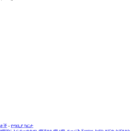
ርቶች
-
የጣቢያ ካርታ
የማሾፍ እና የመጥለጫ ማሽንን ማረም
,
የጨርቅ Senter
,
ክሮስ ላፐድ ስፖንላስ
,