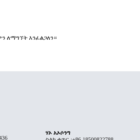
ስዎን ለማግኘት እንፈልጋለን።
ሃኦ አኦሶንግ
436
ስልክ ቁጥር.:
+86 18500822788