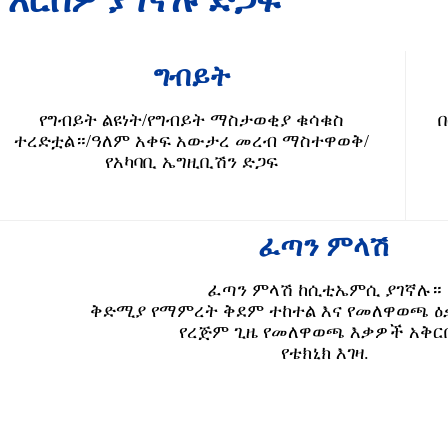
እርስዎ ያገኛሉ ድጋፍ
ግብይት
የግብይት ልዩነት
/
የግብይት ማስታወቂያ ቁሳቁስ
ተረድቷል።
/
ዓለም አቀፍ አውታረ መረብ ማስተዋወቅ
/
የአካባቢ ኤግዚቢሽን ድጋፍ
ፈጣን ምላሽ
ፈጣን ምላሽ ከሲቲኤምሲ ያገኛሉ።
ቅድሚያ የማምረት ቅደም ተከተል እና የመለዋወጫ ዕ
የረጅም ጊዜ የመለዋወጫ እቃዎች አቅር
የቴክኒክ እገዛ.