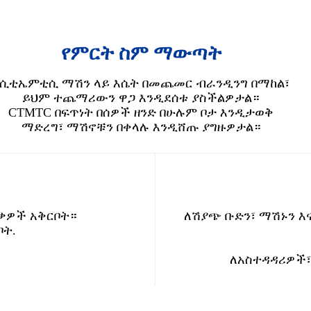
የምርት ስም ማውጣት
በሲቲኤምቲሲ ማሽን ላይ እሴት በመጨመር ብራንዲንግ በማከል፣
ይህም ተጨማሪውን ዋጋ እንዲደሰቱ ያስችልዎታል።
CTMTC በፍጥነት በሰዎች ዘንድ በሁሉም ቦታ እንዲታወቅ
ማድረግ፣ ማሽኖቹን በቀላሉ እንዲሸጡ ያግዙዎታል።
ቃዎች አቅርቦት።
ለሽያጭ ቡድን፣ ማሽኑን እ
ቦት.
ለአስተዳዳሪዎች፣