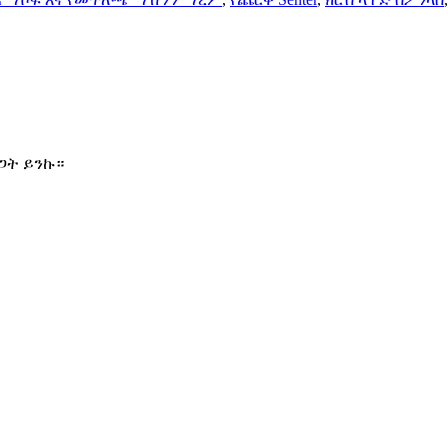
ጋት ይንኩ።