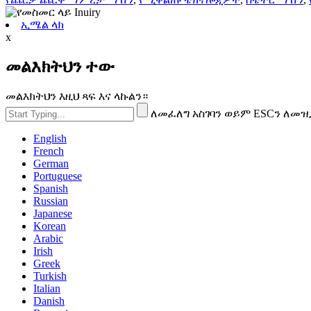
ኢሜል ላክ
x
መልእክትህን ተው
መልእክትህን እዚህ ጻፍ እና ላኩልን።
ለመፈለግ አስገባን ወይም ESCን ለመዝ
English
French
German
Portuguese
Spanish
Russian
Japanese
Korean
Arabic
Irish
Greek
Turkish
Italian
Danish