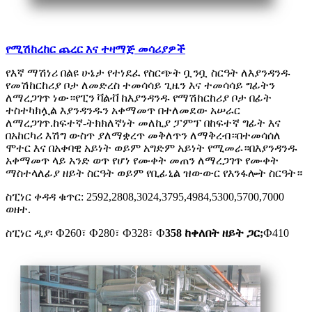
የሚሽከረከር ጨረር እና ተዛማጅ መሳሪያዎች
የእኛ ማሽነሪ በልዩ ሁኔታ የተነደፈ የስርጭት ቧንቧ ስርዓት ለእያንዳንዱ
የመሽከርከሪያ ቦታ ለመድረስ ተመሳሳይ ጊዜን እና ተመሳሳይ ግፊትን
ለማረጋገጥ ነው።የፒን ቫልቭ ከእያንዳንዱ የማሽከርከሪያ ቦታ በፊት
ተስተካክሏል እያንዳንዱን አቀማመጥ በተለመደው አሠራር
ለማረጋገጥ.ከፍተኛ-ትክክለኛነት መለኪያ ፓምፕ በከፍተኛ ግፊት እና
በአከርካሪ እሽግ ውስጥ ያለማቋረጥ መቅለጥን ለማቅረብ።በተመሳሰለ
ሞተር እና በአቀባዊ አይነት ወይም አግድም አይነት የሚመራ።በእያንዳንዱ
አቀማመጥ ላይ አንድ ወጥ የሆነ የሙቀት መጠን ለማረጋገጥ የሙቀት
ማስተላለፊያ ዘይት ስርዓት ወይም የቢፊኒል ዝውውር የእንፋሎት ስርዓት።
ስፒነር ቀዳዳ ቁጥር: 2592,2808,3024,3795,4984,5300,5700,7000
ወዘተ.
ስፒነር ዲያ፡ Ф260፣ Ф280፣ Ф328፣ Ф
358 ከቀለበት ዘይት ጋር;
Ф410