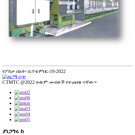
የፖስታ ሰአት፡ ሴፕቴምበር-19-2022
CTMTC @2022 ሁሉም መብቶች የተጠበቁ ናቸው።
ያነጋግሩ ከ