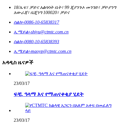
18/ኤፍ፣ ቻይና አልባሳት ቤት፣ 99 ጂያንጉኦ መንገድ፣ ቻዮያንግ
አውራጃ፣ ቤጂንግ 100020፣ ቻይና
ስልክ፡-
0086-10-65838317
ኢሜይል፡-
shiyu@ctmtc.com.cn
ስልክ፡-
0080-10-65838393
ኢሜይል፡-
maoyp@ctmtc.com.cn
አዳዲስ ዜናዎች
23/03/17
ፍቺ, ዓላማ እና የማጠናቀቂያ ሂደት
23/03/17