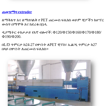
ጠመዝማዛ extruder
ለማቅለጥ እና ለማደባለቅ የ PET ጠርሙስ ፍሌክስ ወይም ቺፖችን ከሆፐር
ውስጥ በማሞቅ እና ከደረቁ በኋላ.
ዲያሜትር ተከታታይ የእኛ ብሎኖች: Ф120/Ф150/Ф160/Ф170/Ф180/
Ф190/Ф200.
በL/D ጥምርታ ከ24-27 በዋናነት ለPET ቺፕስ፣ ኤል/ዲ ጥምርታ ከ27
በላይ በዋናነት ለጠርሙስ ፍሌክስ።