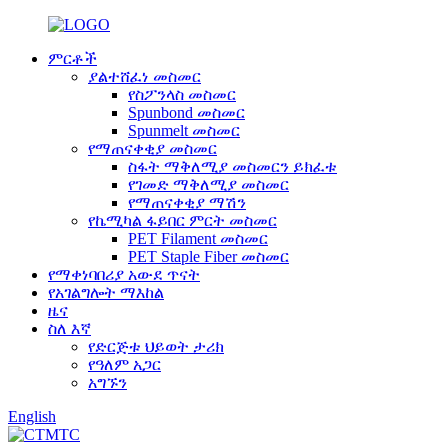
ምርቶች
ያልተሸፈነ መስመር
የስፖንላስ መስመር
Spunbond መስመር
Spunmelt መስመር
የማጠናቀቂያ መስመር
ስፋት ማቅለሚያ መስመርን ይክፈቱ
የገመድ ማቅለሚያ መስመር
የማጠናቀቂያ ማሽን
የኬሚካል ፋይበር ምርት መስመር
PET Filament መስመር
PET Staple Fiber መስመር
የማቀነባበሪያ አውደ ጥናት
የአገልግሎት ማእከል
ዜና
ስለ እኛ
የድርጅቱ ህይወት ታሪክ
የዓለም አጋር
አግኙን
English