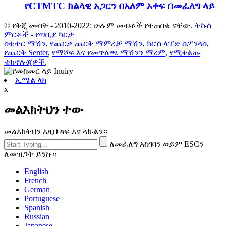
የCTMTC ክልላዊ አጋርን በአለም አቀፍ በመፈለግ ላይ
© የቅጂ መብት - 2010-2022: ሁሉም መብቶች የተጠበቁ ናቸው.
ትኩስ
ምርቶች
-
የጣቢያ ካርታ
ስቴተር ማሽን
,
የጨርቃ ጨርቅ ማምረቻ ማሽን
,
ክሮስ ላፐድ ስፖንላስ
,
የጨርቅ Senter
,
የማሾፍ እና የመጥለጫ ማሽንን ማረም
,
የሚቀልጡ
ቴክኖሎጂዎች
,
ኢሜል ላክ
x
መልእክትህን ተው
መልእክትህን እዚህ ጻፍ እና ላኩልን።
ለመፈለግ አስገባን ወይም ESCን
ለመዝጋት ይንኩ።
English
French
German
Portuguese
Spanish
Russian
Japanese