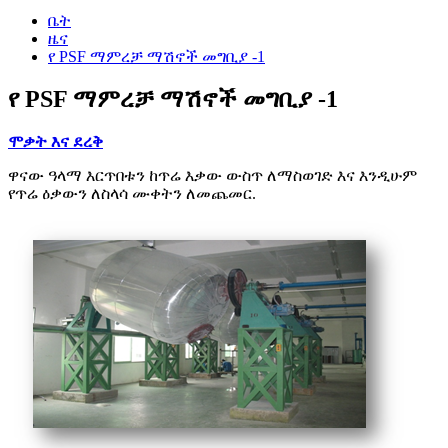
ቤት
ዜና
የ PSF ማምረቻ ማሽኖች መግቢያ -1
የ PSF ማምረቻ ማሽኖች መግቢያ -1
ሞቃት እና ደረቅ
ዋናው ዓላማ እርጥበቱን ከጥሬ እቃው ውስጥ ለማስወገድ እና እንዲሁም
የጥሬ ዕቃውን ለስላሳ ሙቀትን ለመጨመር.