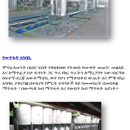
የመጥፋት አካባቢ
ሞኖፊላመንት በአየር ፍሰት የቀዘቀዘው የተወሰነ የሙቀት መጠን፣ መልአክ
እና ከማጥፊያ ቦታ ፍጥነት ጋር ጥሩ የክር ጥራትን ለማረጋገጥ ነው።ስርዓቱ
ከፍተኛ-ደረጃ አውቶማቲክ, ወጥ የሆነ የማቀዝቀዝ ውጤት እና ምቹ የስራ
አካባቢ ያቀርባል.በተለያዩ የምርት ፍላጎቶች ላይ በመመስረት በመስቀል
ማጥፋት ፣ በውጫዊ ክብ ማጥፋት እና የውስጥ ክብ ማጥፋት አይነት።