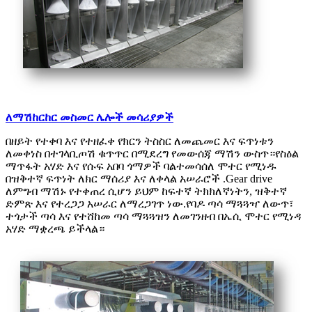
ለማሽከርከር መስመር ሌሎች መሳሪያዎች
በዘይት የተቀባ እና የተዘፈቀ የክርን ትስስር ለመጨመር እና ፍጥነቱን
ለመቀነስ በተገላቢጦሽ ቁጥጥር በሚደረግ የመውሰጃ ማሽን ውስጥ።የስዕል
ማጥፋት አሃድ እና የሱፍ አበባ ጎማዎች ባልተመሳሰለ ሞተር የሚነዱ
በዝቅተኛ ፍጥነት ለክር ማሰሪያ እና ለቀላል አሠራሮች .Gear drive
ለምግብ ማሽኑ የተቀጠረ ሲሆን ይህም ከፍተኛ ትክክለኛነትን, ዝቅተኛ
ድምጽ እና የተረጋጋ አሠራር ለማረጋገጥ ነው.የባዶ ጣሳ ማጓጓዣ ለውጥ፣
ተጎታች ጣሳ እና የተሸከመ ጣሳ ማጓጓዝን ለመገንዘብ በኤሲ ሞተር የሚነዳ
አሃድ ማቋረጫ ይችላል።