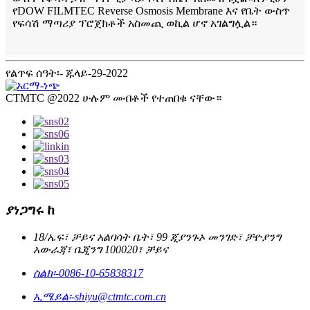
የDOW FILMTEC Reverse Osmosis Membrane እና የቤት ውስጥ
የፍሳሽ ማጣሪያ ፕሮጀክቶች አስመጪ ወኪል ሆኖ አገልግሏል።
የልጥፍ ሰዓት፡- ጁላይ-29-2022
CTMTC @2022 ሁሉም መብቶች የተጠበቁ ናቸው።
ያነጋግሩ ከ
18/ኤፍ፣ ቻይና አልባሳት ቤት፣ 99 ጂያንጉኦ መንገድ፣ ቻዮያንግ
አውራጃ፣ ቤጂንግ 100020፣ ቻይና
ስልክ፡-
0086-10-65838317
ኢሜይል፡-
shiyu@ctmtc.com.cn