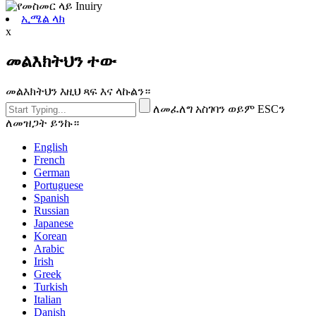
ኢሜል ላክ
x
መልእክትህን ተው
መልእክትህን እዚህ ጻፍ እና ላኩልን።
ለመፈለግ አስገባን ወይም ESCን
ለመዝጋት ይንኩ።
English
French
German
Portuguese
Spanish
Russian
Japanese
Korean
Arabic
Irish
Greek
Turkish
Italian
Danish