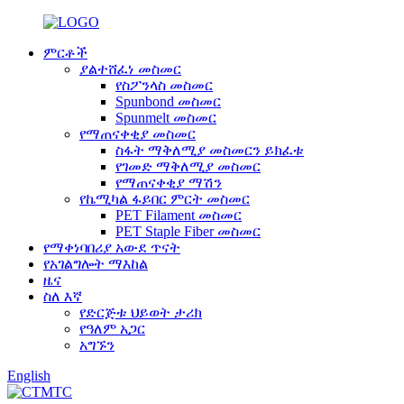
ምርቶች
ያልተሸፈነ መስመር
የስፖንላስ መስመር
Spunbond መስመር
Spunmelt መስመር
የማጠናቀቂያ መስመር
ስፋት ማቅለሚያ መስመርን ይክፈቱ
የገመድ ማቅለሚያ መስመር
የማጠናቀቂያ ማሽን
የኬሚካል ፋይበር ምርት መስመር
PET Filament መስመር
PET Staple Fiber መስመር
የማቀነባበሪያ አውደ ጥናት
የአገልግሎት ማእከል
ዜና
ስለ እኛ
የድርጅቱ ህይወት ታሪክ
የዓለም አጋር
አግኙን
English