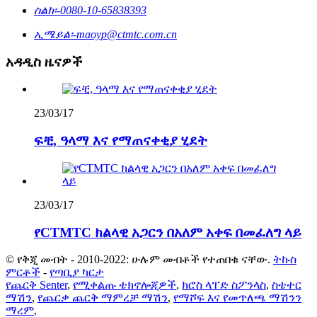
ስልክ፡-
0080-10-65838393
ኢሜይል፡-
maoyp@ctmtc.com.cn
አዳዲስ ዜናዎች
23/03/17
ፍቺ, ዓላማ እና የማጠናቀቂያ ሂደት
23/03/17
የCTMTC ክልላዊ አጋርን በአለም አቀፍ በመፈለግ ላይ
© የቅጂ መብት - 2010-2022: ሁሉም መብቶች የተጠበቁ ናቸው.
ትኩስ
ምርቶች
-
የጣቢያ ካርታ
የጨርቅ Senter
,
የሚቀልጡ ቴክኖሎጂዎች
,
ክሮስ ላፐድ ስፖንላስ
,
ስቴተር
ማሽን
,
የጨርቃ ጨርቅ ማምረቻ ማሽን
,
የማሾፍ እና የመጥለጫ ማሽንን
ማረም
,