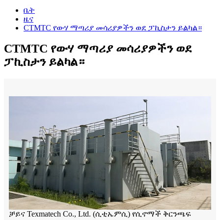
ቤት
ዜና
CTMTC የውሃ ማጣሪያ መሳሪያዎችን ወደ ፓኪስታን ይልካል።
CTMTC የውሃ ማጣሪያ መሳሪያዎችን ወደ
ፓኪስታን ይልካል።
ቻይና Texmatech Co., Ltd. (ሲቲኤምሲ) የሲኖማች ቅርንጫፍ