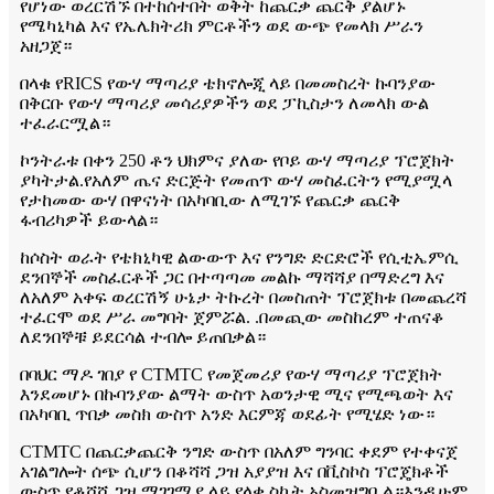
የሆነው ወረርሽኙ በተከሰተበት ወቅት ከጨርቃ ጨርቅ ያልሆኑ
የሜካኒካል እና የኤሌክትሪክ ምርቶችን ወደ ውጭ የመላክ ሥራን
አዘጋጀ።
በላቁ የRICS የውሃ ማጣሪያ ቴክኖሎጂ ላይ በመመስረት ኩባንያው
በቅርቡ የውሃ ማጣሪያ መሳሪያዎችን ወደ ፓኪስታን ለመላክ ውል
ተፈራርሟል።
ኮንትራቱ በቀን 250 ቶን ህክምና ያለው የቦይ ውሃ ማጣሪያ ፕሮጀክት
ያካትታል.የአለም ጤና ድርጅት የመጠጥ ውሃ መስፈርትን የሚያሟላ
የታከመው ውሃ በዋናነት በአካባቢው ለሚገኙ የጨርቃ ጨርቅ
ፋብሪካዎች ይውላል።
ከሶስት ወራት የቴክኒካዊ ልውውጥ እና የንግድ ድርድሮች የሲቲኤምሲ
ደንበኞች መስፈርቶች ጋር በተጣጣመ መልኩ ማሻሻያ በማድረግ እና
ለአለም አቀፍ ወረርሽኝ ሁኔታ ትኩረት በመስጠት ፕሮጀክቱ በመጨረሻ
ተፈርሞ ወደ ሥራ መግባት ጀምሯል. .በመጪው መስከረም ተጠናቆ
ለደንበኞቹ ይደርሳል ተብሎ ይጠበቃል።
በባህር ማዶ ገበያ የ CTMTC የመጀመሪያ የውሃ ማጣሪያ ፕሮጀክት
እንደመሆኑ በኩባንያው ልማት ውስጥ አወንታዊ ሚና የሚጫወት እና
በአካባቢ ጥበቃ መስክ ውስጥ አንድ እርምጃ ወደፊት የሚሄድ ነው።
CTMTC በጨርቃጨርቅ ንግድ ውስጥ በአለም ግንባር ቀደም የተቀናጀ
አገልግሎት ሰጭ ሲሆን በቆሻሻ ጋዝ አያያዝ እና በቪስኮስ ፕሮጄክቶች
ውስጥ የቆሻሻ ጋዝ ማገገሚያ ላይ የላቀ ስኬት አስመዝግቧል።እንዲሁም